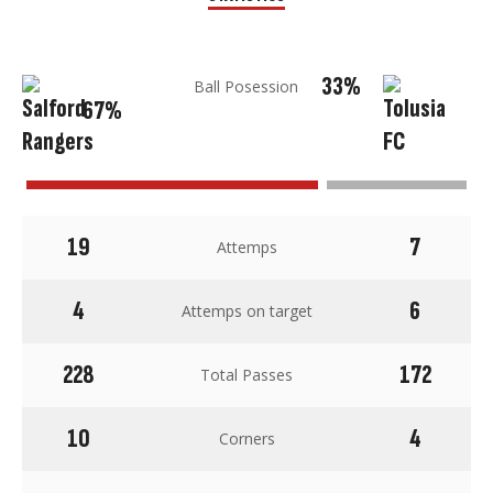
33%
Ball Posession
67%
19
7
Attemps
4
6
Attemps on target
228
172
Total Passes
10
4
Corners