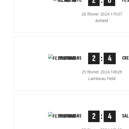
2
:
0
AILTON FC
FC 
26 février 2024 11h37
Anfield
2
:
4
FC SPARTANS
CRE
25 février 2024 10h29
Lambeau Field
2
:
4
FC SPARTANS
SAL