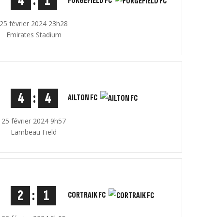
4
:
1
FORGEFIELD FC
25 février 2024 23h28
Emirates Stadium
4
:
4
AILTON FC
25 février 2024 9h57
Lambeau Field
2
:
1
CORTRAIK FC