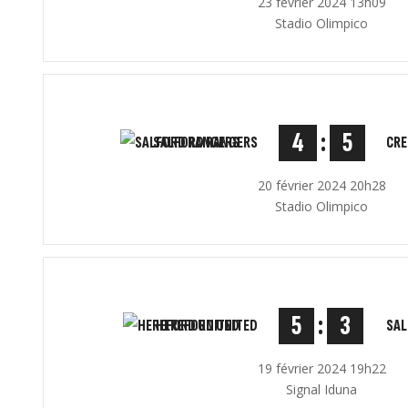
23 février 2024 13h09
Stadio Olimpico
4
:
5
SALFORD RANGERS
CRE
20 février 2024 20h28
Stadio Olimpico
5
:
3
HEREFORD UNITED
SAL
19 février 2024 19h22
Signal Iduna