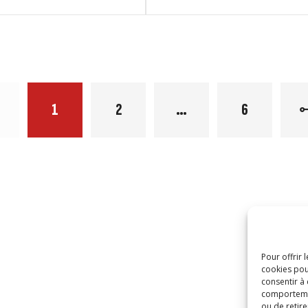
1
2
…
6
Pour offrir 
cookies pou
consentir à
comportement
ou de retire