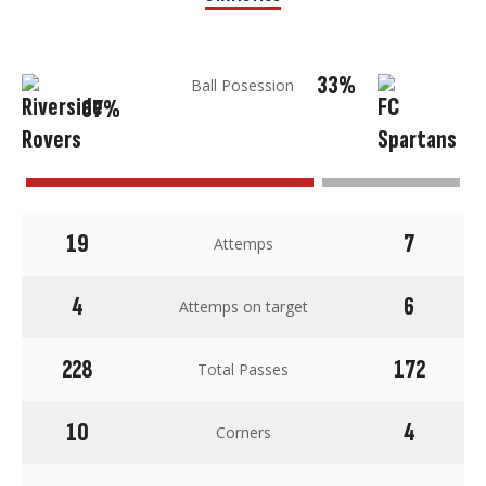
33%
Ball Posession
67%
19
7
Attemps
4
6
Attemps on target
228
172
Total Passes
10
4
Corners