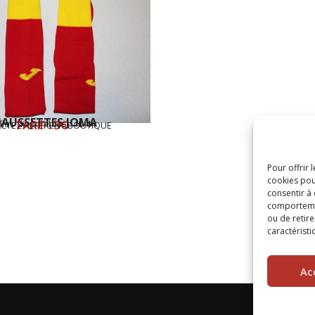
AUSSETTES JOMA
lles disponibles : 40-44
TARIF : 3€
CTEZ RÉFÉRENT BOUTIQUE
Pour offrir 
cookies pou
consentir à
comportement
ou de retire
caractéristi
Ac