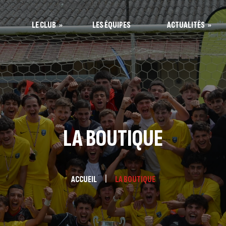
LE CLUB
LES ÉQUIPES
ACTUALITÉS
 bureau
US Brens
Séniors
U17
U15
LA BOUTIQUE
Ecole de foot
ACCUEIL
LA BOUTIQUE